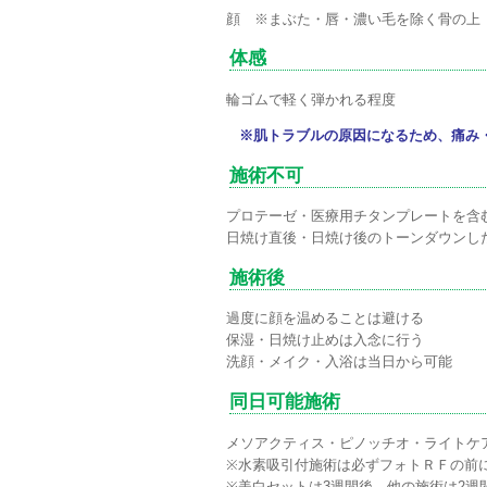
顔 ※まぶた・唇・濃い毛を除く骨の上
体感
輪ゴムで軽く弾かれる程度
※肌トラブルの原因になるため、痛み
施術不可
プロテーゼ・医療用チタンプレートを含
日焼け直後・日焼け後のトーンダウンし
施術後
過度に顔を温めることは避ける
保湿・日焼け止めは入念に行う
洗顔・メイク・入浴は当日から可能
同日可能施術
メソアクティス・ピノッチオ・ライトケ
※水素吸引付施術は必ずフォトＲＦの前
※美白セットは3週間後、他の施術は2週