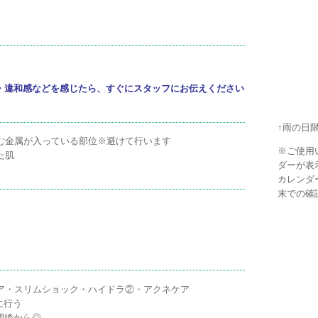
・違和感などを感じたら、すぐにスタッフにお伝えください
↑雨の日
む金属が入っている部位※避けて行います
※ご使用
た肌
ダーが表
カレンダ
末での確
ア・スリムショック・ハイドラ②・アクネケア
に行う
間後から◎