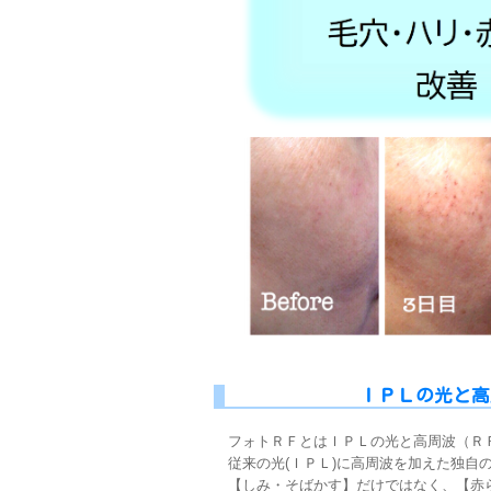
ＩＰＬの光と高
フォトＲＦとはＩＰＬの光と高周波（Ｒ
従来の光(ＩＰＬ)に高周波を加えた独自
【しみ・そばかす】だけではなく、【赤