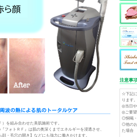
注意事
☆下記
ります
◎当日
周波の熱による肌のトータルケア
◎ご要
◎恫喝
Ｆ）を組み合わせた美肌施術です。
◎他の
の『フォトＲＦ』は肌の奥深くまでエネルギーを浸透させ、
た場合
ら顔・毛穴の開き】などにも強力に働きかけます。