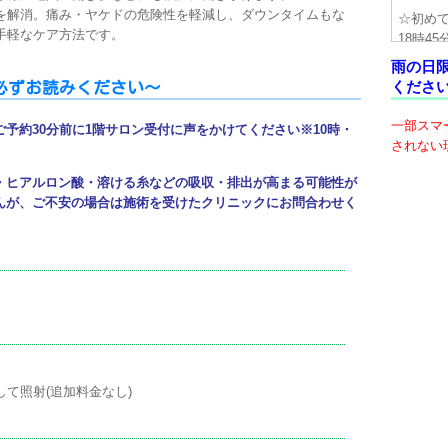
を解消。痛み・ヤケドの危険性を軽減し、ダウンタイムもな
☆初め
手軽なケア方法です。
18時4
降は直接
雨の日
くださ
必ずお読みください～
☆診察
確認さ
一部スマ
予約30分前に1階サロン受付に声をかけてください※10時・
うお願
されない
☆忘れ
・ヒアルロン酸・溶ける糸などの吸収・排出が高まる可能性が
ります(0
んが、ご不安の場合は施術を受けたクリニックにお問合わせく
ており
ご了承
て照射(追加料金なし)