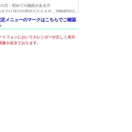
ての方・初めての施術がある方
5分までは1Fでの受付となります。18時45分以
エレベータにて3Fへお越し下さい。
限定メニューのマークはこちらでご確認
い
の有無にかかわらず、月初めに資格確認書を
せて頂いておりますのでご了承下さいますよ
ートフォンにおいてカレンダーが正しく表示
い致します。
現象が起きております。
物についてはクリニックにてお預かりしてお
50-1726-4350)。尚、忘れ物は3ヶ月間保管し
ますが、その後は処分させて頂きますので、
下さい。