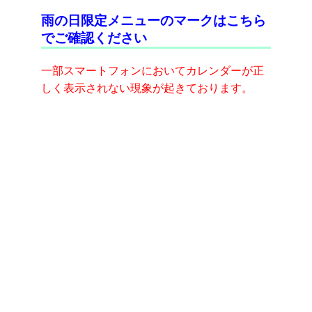
雨の日限定メニューのマークはこちら
☆初めての方・初めての施術がある方
でご確認ください
18時45分までは1Fでの受付となります。18時45分以
降は直接エレベータにて3Fへお越し下さい。
一部スマートフォンにおいてカレンダーが正
しく表示されない現象が起きております。
☆診察の有無にかかわらず、月初めに資格確認書を確
認させて頂いておりますのでご了承下さいますようお
願い致します。
☆忘れ物についてはクリニックにてお預かりしており
ます(050-1726-4350)。尚、忘れ物は3ヶ月間保管して
おりますが、その後は処分させて頂きますので、ご了
承下さい。