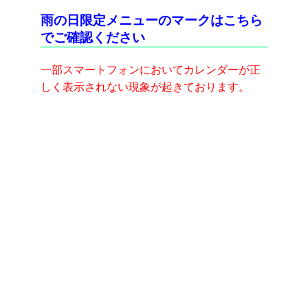
雨の日限定メニューのマークはこちら
☆初めての方・初めての施術がある方
でご確認ください
18時45分までは1Fでの受付となります。18時45分以
降は直接エレベータにて3Fへお越し下さい。
一部スマートフォンにおいてカレンダーが正
しく表示されない現象が起きております。
☆診察の有無にかかわらず、月初めに資格確認書を確
認させて頂いておりますのでご了承下さいますようお
願い致します。
☆忘れ物についてはクリニックにてお預かりしており
ます(050-1726-4350)。尚、忘れ物は3ヶ月間保管して
おりますが、その後は処分させて頂きますので、ご了
承下さい。