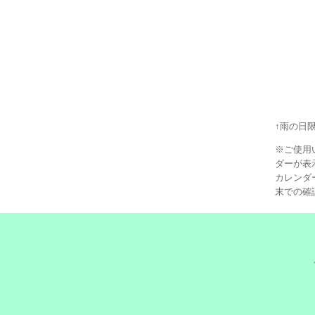
↑雨の日
※ご使用
ダーが表
カレンダ
末での確