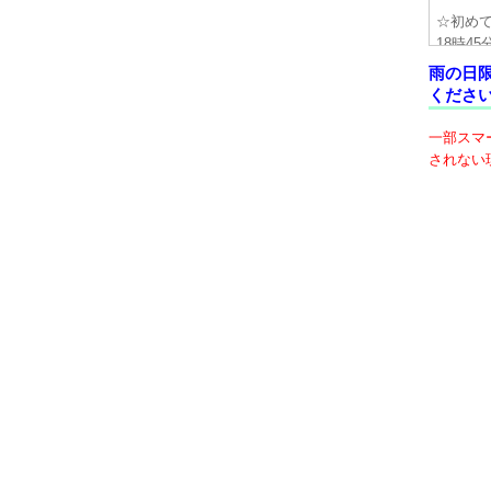
☆初め
18時4
降は直接
雨の日
くださ
☆診察
確認さ
一部スマ
うお願
されない
☆忘れ
ります(0
ており
ご了承