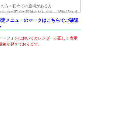
ての方・初めての施術がある方
5分までは1Fでの受付となります。18時45分以
エレベータにて3Fへお越し下さい。
限定メニューのマークはこちらでご確認
い
の有無にかかわらず、月初めに資格確認書を
せて頂いておりますのでご了承下さいますよ
ートフォンにおいてカレンダーが正しく表示
い致します。
現象が起きております。
物についてはクリニックにてお預かりしてお
50-1726-4350)。尚、忘れ物は3ヶ月間保管し
ますが、その後は処分させて頂きますので、
下さい。