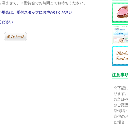
を済ませて、３階待合でお時間までお待ちください。
い場合は、受付スタッフにお声がけください
ください
注意事
☆下記
ります
◎当日
◎ご要
◎恫喝
◎他の
た場合