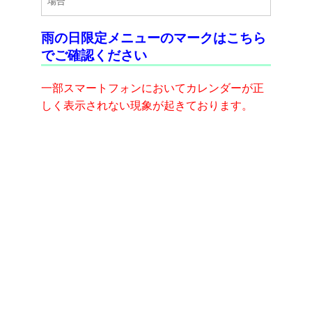
場合
雨の日限定メニューのマークはこちら
☆初めての方・初めての施術がある方
でご確認ください
18時45分までは1Fでの受付となります。18時45分以
降は直接エレベータにて3Fへお越し下さい。
一部スマートフォンにおいてカレンダーが正
しく表示されない現象が起きております。
☆診察の有無にかかわらず、月初めに資格確認書を確
認させて頂いておりますのでご了承下さいますようお
願い致します。
☆忘れ物についてはクリニックにてお預かりしており
ます(050-1726-4350)。尚、忘れ物は3ヶ月間保管して
おりますが、その後は処分させて頂きますので、ご了
承下さい。