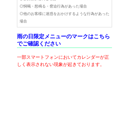
◎恫喝・怒鳴る・脅迫行為があった場合
◎他のお客様に迷惑をおかけするような行為があった
場合
雨の日限定メニューのマークはこちら
☆初めての方・初めての施術がある方
でご確認ください
18時45分までは1Fでの受付となります。18時45分以
降は直接エレベータにて3Fへお越し下さい。
一部スマートフォンにおいてカレンダーが正
しく表示されない現象が起きております。
☆診察の有無にかかわらず、月初めに資格確認書を確
認させて頂いておりますのでご了承下さいますようお
願い致します。
☆忘れ物についてはクリニックにてお預かりしており
ます(050-1726-4350)。尚、忘れ物は3ヶ月間保管して
おりますが、その後は処分させて頂きますので、ご了
承下さい。